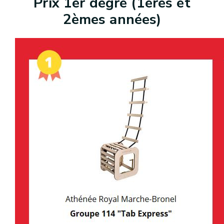
Prix 1er degré (1ères et
2èmes années)